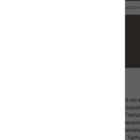
Über uns
Unsere hochwertige Tiernahrung ist in Zusammenarbeit mit
bestehend aus einer Tierärztin, Tierheilpraktikern, Homöopa
Ernährungsfachleuten entwickelt worden. Das leckere Tierfutt
Fischanteil von ca. 70% im Durchschnitt und weist Lebensmitt
Schlachtabfälle). Höchste Qualität aus kontrollierten Betrie
Beilagen sind der Garant, dass Sie mit unserem naVita Tierfut