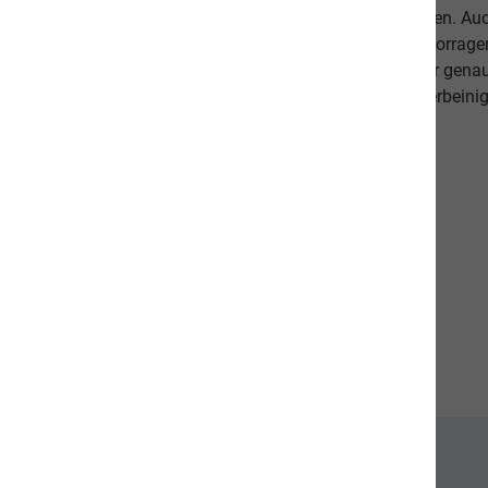
Lieblinge ausgewogen und abwechslungsreich ernähren. Auch 
darauf, dass es Ihnen persönlich gut geht. Unsere hervorr
beweisen dies. Als Schweizer Unternehmen kennen wir gena
Qualitätsansprüche unserer Kunden sowie unseren vierbeinig
diese in unseren Produkten um.
Unsere Communities