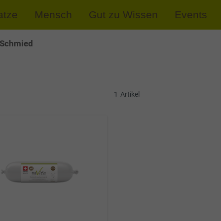
atze
Mensch
Gut zu Wissen
Events
 Schmied
1
Artikel