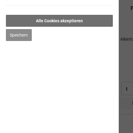
Pouletschlemmerwurst
Feinschmeckermenü
Alle Cookies akzeptieren
Gourmet-Geflügelwurst
Saftige Rinderwurst
Speichern
Allein
Fleischwurst mit Hirse
Sommerbrise
Ergänzungsprodukte
Kräuter
Pflege
Impfen & Entwurmen
Naturbernstein
Katze
Mensch