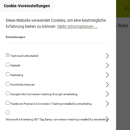
Cookie-Voreinstellungen
Home
Hund
K
Diese Website verwendet Cookies, um eine bestmögliche
Onlineshop von Reto
Erfahrung bieten zu können.
Mehr Informationen ...
Einstellungen
Technisch erforderlich
Hund
Statistik
Trockennahrung
Marketing
Fleischmenüs
Komfortfunktionen
Kauartikel/Leckerli
Google Ads Conversion tracking through emarketing
Facebook Pixel and Conversion Tracking installed by emarketing
Schweizer Würste
Gourmet-Rinderwurst
Microsoft Advertising UET Tag &amp; conversion tracking installed by emarketing
Schweizer Alpenkräuter