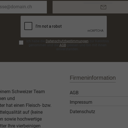
E-
Mail-
Adresse*
Ich habe die
Datenschutzbestimmungen
zur Kenntnis
genommen und die
AGB
gelesen und bin mit ihnen
einverstanden.
Firmeninformation
 einem Schweizer Team
AGB
then und
Impressum
er hat einen Fleisch- bzw.
Datenschutz
elqualität auf (keine
ben sowie hochwertige
ter Ihre vierbeinigen